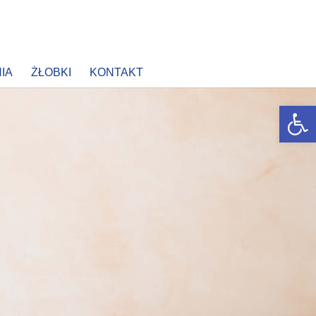
IA
ŻŁOBKI
KONTAKT
Open 