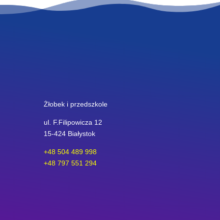
Żłobek i przedszkole
ul. F.Filipowicza 12
15-424 Białystok
+48 504 489 998
+48 797 551 294