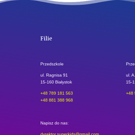
Filie
Przedszkole
Prze
ul. Ragnisa 91
ul. A
15-160 Białystok
15-1
+48 789 181 563
+48 
+48 881 388 968
Napisz do nas:
dyrektor.superkids@gmail.com