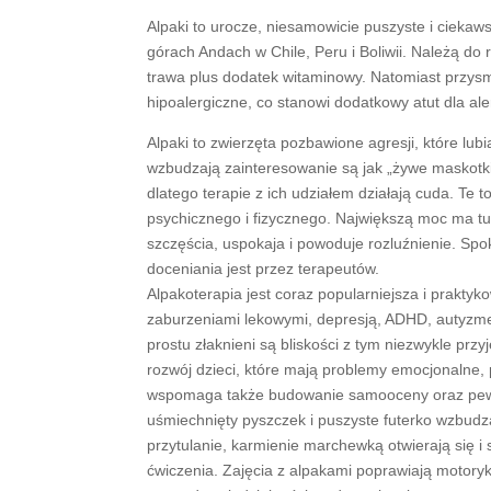
Alpaki to urocze, niesamowicie puszyste i ciekaw
górach Andach w Chile, Peru i Boliwii. Należą do
trawa plus dodatek witaminowy. Natomiast przys
hipoalergiczne, co stanowi dodatkowy atut dla ale
Alpaki to zwierzęta pozbawione agresji, które lub
wzbudzają zainteresowanie są jak „żywe maskotk
dlatego terapie z ich udziałem działają cuda. Te
psychicznego i fizycznego. Największą moc ma tu 
szczęścia, uspokaja i powoduje rozluźnienie. Spokó
doceniania jest przez terapeutów.
Alpakoterapia jest coraz popularniejsza i praktyko
zaburzeniami lekowymi, depresją, ADHD, autyzme
prostu złaknieni są bliskości z tym niezwykle p
rozwój dzieci, które mają problemy emocjonalne,
wspomaga także budowanie samooceny oraz pewno
uśmiechnięty pyszczek i puszyste futerko wzbudz
przytulanie, karmienie marchewką otwierają się i
ćwiczenia. Zajęcia z alpakami poprawiają motorykę