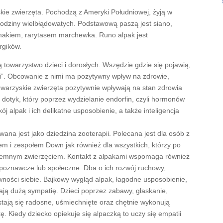
skie zwierzęta. Pochodzą z Ameryki Południowej, żyją w
 rodziny wielbłądowatych. Podstawową paszą jest siano,
makiem, rarytasem marchewka. Runo alpak jest
rgików.
ią towarzystwo dzieci i dorosłych. Wszędzie gdzie się pojawią,
i”. Obcowanie z nimi ma pozytywny wpływ na zdrowie,
 towarzyskie zwierzęta pozytywnie wpływają na stan zdrowia
dotyk, który poprzez wydzielanie endorfin, czyli hormonów
j alpak i ich delikatne usposobienie, a także inteligencja
wana jest jako dziedzina zooterapii. Polecana jest dla osób z
m i zespołem Down jak również dla wszystkich, którzy po
rzyjemnym zwierzęciem. Kontakt z alpakami wspomaga również
 poznawcze lub społeczne. Dba o ich rozwój ruchowy,
ści siebie. Bajkowy wygląd alpak, łagodne usposobienie,
ają dużą sympatię. Dzieci poprzez zabawy, głaskanie,
 stają się radosne, uśmiechnięte oraz chętnie wykonują
. Kiedy dziecko opiekuje się alpaczką to uczy się empatii