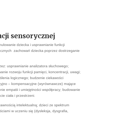
cji sensorycznej
ulowanie dziecka i usprawnianie funkcji
ecznych zachowań dziecka poprzez dostrzeganie
zez: usprawnianie analizatora słuchowego;
anie rozwoju funkcji pamięci, koncentracji, uwagi;
ślenia logicznego; budzenie ciekawości
kcyjno – kompensacyjne (wyrównawcze) mające
nie empatii i umiejętności współpracy; budowanie
e ciała i przestrzeni.
awnością intelektualną; dzieci ze spektrum
ciami w uczeniu się (dysleksja, dysgrafia,