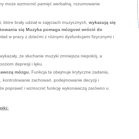
zny może wzmocnić pamięć werbalną, rozumowanie
i, które brały udział w zajęciach muzycznych,
wykazują się
ikowania się Muzyka pomaga mózgowi wrócić do
ład w pracy z dziećmi z różnymi dysfunkcjami fizycznymi i
ykazały, że słuchanie muzyki zmniejsza niepokój, a
oziom depresji i lęku.
nawczą mózgu.
Funkcja ta obejmuje krytyczne zadania,
ji, kontrolowanie zachowań, podejmowanie decyzji i
że poprawić i wzmocnić funkcję wykonawczą zarówno u
iki: