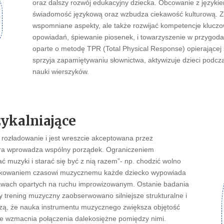
oraz dalszy rozwój edukacyjny dziecka. Obcowanie z języki
świadomość językową oraz wzbudza ciekawość kulturową. Zaj
wspomniane aspekty, ale także rozwijać kompetencje kluczo
opowiadań, śpiewanie piosenek, i towarzyszenie w przygoda
oparte o metodę TPR (Total Physical Response) opierającej s
sprzyja zapamiętywaniu słownictwa, aktywizuje dzieci podcz
nauki wierszyków.
ykalniające
 rozładowanie i jest wreszcie akceptowana przez
tóra wprowadza wspólny porządek. Ograniczeniem
ć muzyki i starać się być z nią razem”- np. chodzić wolno
ądkowaniem czasowi muzycznemu każde dziecko wypowiada
bawach opartych na ruchu improwizowanym. Ostanie badania
y trening muzyczny zaobserwowano silniejsze strukturalne i
zą, że nauka instrumentu muzycznego zwiększa objętość
że wzmacnia połączenia dalekosiężne pomiędzy nimi.