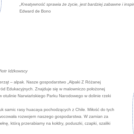
„Kreatywność sprawia że życie, jest bardziej zabawne i inspi
Edward de Bono
Piotr Idźkowscy
erząt – alpak. Nasze gospodarstwo „Alpaki Z Różanej
gród Edukacyjnych. Znajduje się w malowniczo położonej
w otulinie Narwiańskiego Parku Narodowego w dolinie rzeki
uk samic rasy huacaya pochodzących z Chile. Miłość do tych
aowocowała rozwojem naszego gospodarstwa. W zamian za
nę, którą przerabiamy na kołdry, poduszki, czapki, szaliki