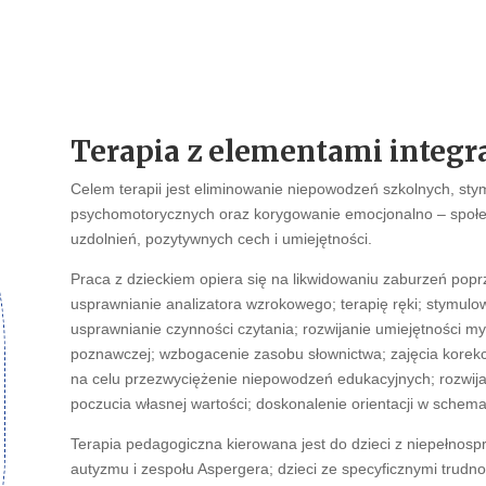
Terapia z elementami integra
Celem terapii jest eliminowanie niepowodzeń szkolnych, stym
psychomotorycznych oraz korygowanie emocjonalno – społ
uzdolnień, pozytywnych cech i umiejętności.
Praca z dzieckiem opiera się na likwidowaniu zaburzeń popr
usprawnianie analizatora wzrokowego; terapię ręki; stymulow
usprawnianie czynności czytania; rozwijanie umiejętności my
poznawczej; wzbogacenie zasobu słownictwa; zajęcia kore
na celu przezwyciężenie niepowodzeń edukacyjnych; rozwija
poczucia własnej wartości; doskonalenie orientacji w schemaci
Terapia pedagogiczna kierowana jest do dzieci z niepełnospr
autyzmu i zespołu Aspergera; dzieci ze specyficznymi trudnoś