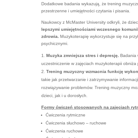
Dodatkowe badania wykazują, że trening muzyc
przestrzenne i umiejętności czytania i pisania.
Naukowcy z McMaster University odkryli, że dziec
lepszymi umiejętnościami wczesnego komun
zdrowia.
Muzykoterapię wykorzystuje się na przyk
psychicznymi.
Muzyka zmniejsza stres i depresję.
Badania w
uczestniczenie w zajęciach muzykoterapii obniża p
Trening muzyczny wzmacnia funkcję wyko
takie jak przetwarzanie i zatrzymywanie informac
rozwiązywanie problemów. Trening muzyczny mo
dzieci, jak i u dorosłych.
Formy ćwiczeń stosowanych na zajęciach rytm
Ćwiczenia rytmiczne
Ćwiczenia słuchowo – ruchowe
Ćwiczenia ruchowe