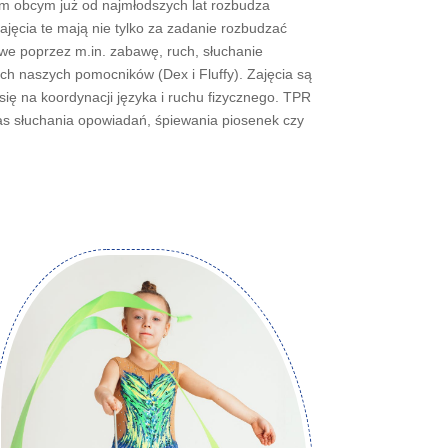
em obcym już od najmłodszych lat rozbudza
ęcia te mają nie tylko za zadanie rozbudzać
we poprzez m.in. zabawę, ruch, słuchanie
ch naszych pomocników (Dex i Fluffy). Zajęcia są
ię na koordynacji języka i ruchu fizycznego. TPR
as słuchania opowiadań, śpiewania piosenek czy